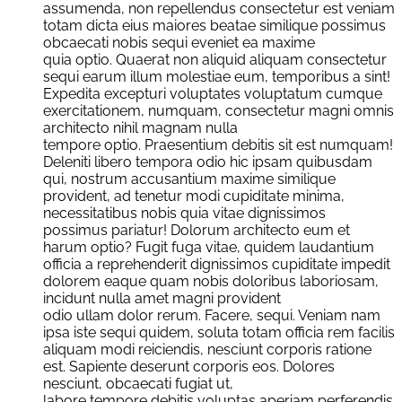
assumenda, non repellendus consectetur est veniam
totam dicta eius maiores beatae similique possimus
obcaecati nobis sequi eveniet ea maxime
quia optio. Quaerat non aliquid aliquam consectetur
sequi earum illum molestiae eum, temporibus a sint!
Expedita excepturi voluptates voluptatum cumque
exercitationem, numquam, consectetur magni omnis
architecto nihil magnam nulla
tempore optio. Praesentium debitis sit est numquam!
Deleniti libero tempora odio hic ipsam quibusdam
qui, nostrum accusantium maxime similique
provident, ad tenetur modi cupiditate minima,
necessitatibus nobis quia vitae dignissimos
possimus pariatur! Dolorum architecto eum et
harum optio? Fugit fuga vitae, quidem laudantium
officia a reprehenderit dignissimos cupiditate impedit
dolorem eaque quam nobis doloribus laboriosam,
incidunt nulla amet magni provident
odio ullam dolor rerum. Facere, sequi. Veniam nam
ipsa iste sequi quidem, soluta totam officia rem facilis
aliquam modi reiciendis, nesciunt corporis ratione
est. Sapiente deserunt corporis eos. Dolores
nesciunt, obcaecati fugiat ut,
labore tempore debitis voluptas aperiam perferendis