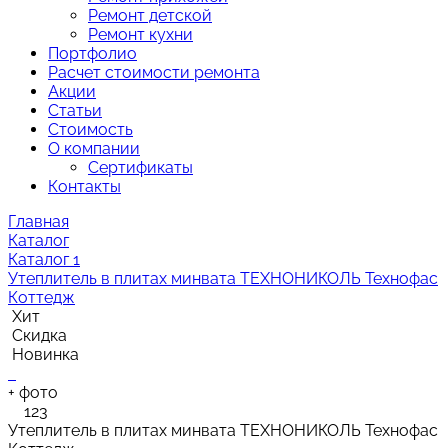
Ремонт детской
Ремонт кухни
Портфолио
Расчет стоимости ремонта
Акции
Статьи
Стоимость
О компании
Сертификаты
Контакты
Главная
Каталог
Каталог 1
Утеплитель в плитах минвата ТЕХНОНИКОЛЬ Технофас
Коттедж
Хит
Скидка
Новинка
+
фото
123
Утеплитель в плитах минвата ТЕХНОНИКОЛЬ Технофас