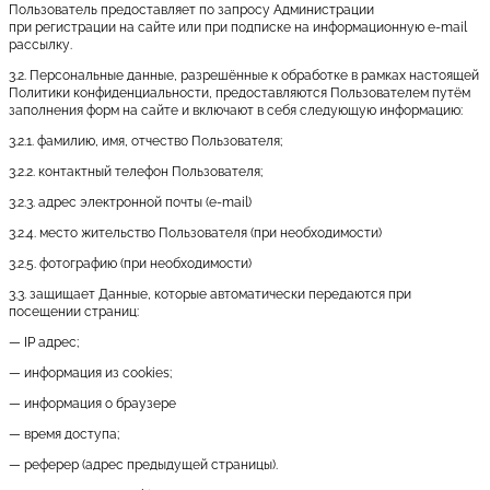
Пользователь предоставляет по запросу Администрации
при регистрации на сайте или при подписке на информационную e-mail
рассылку.
3.2. Персональные данные, разрешённые к обработке в рамках настоящей
Политики конфиденциальности, предоставляются Пользователем путём
заполнения форм на сайте и включают в себя следующую информацию:
3.2.1. фамилию, имя, отчество Пользователя;
3.2.2. контактный телефон Пользователя;
3.2.3. адрес электронной почты (e-mail)
3.2.4. место жительство Пользователя (при необходимости)
3.2.5. фотографию (при необходимости)
3.3. защищает Данные, которые автоматически передаются при
посещении страниц:
— IP адрес;
— информация из cookies;
— информация о браузере
— время доступа;
— реферер (адрес предыдущей страницы).