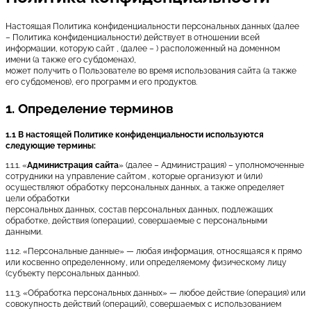
Настоящая Политика конфиденциальности персональных данных (далее
– Политика конфиденциальности) действует в отношении всей
информации, которую сайт , (далее – ) расположенный на доменном
имени (а также его субдоменах),
может получить о Пользователе во время использования сайта (а также
его субдоменов), его программ и его продуктов.
1. Определение терминов
1.1 В настоящей Политике конфиденциальности используются
следующие термины:
1.1.1. «
Администрация сайта
» (далее – Администрация) – уполномоченные
сотрудники на управление сайтом , которые организуют и (или)
осуществляют обработку персональных данных, а также определяет
цели обработки
персональных данных, состав персональных данных, подлежащих
обработке, действия (операции), совершаемые с персональными
данными.
1.1.2. «Персональные данные» — любая информация, относящаяся к прямо
или косвенно определенному, или определяемому физическому лицу
(субъекту персональных данных).
1.1.3. «Обработка персональных данных» — любое действие (операция) или
совокупность действий (операций), совершаемых с использованием