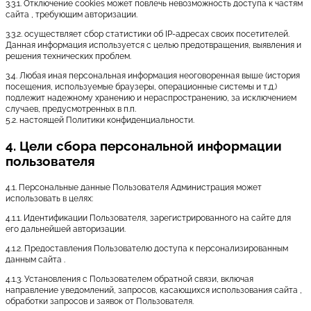
3.3.1. Отключение cookies может повлечь невозможность доступа к частям
сайта , требующим авторизации.
3.3.2. осуществляет сбор статистики об IP-адресах своих посетителей.
Данная информация используется с целью предотвращения, выявления и
решения технических проблем.
3.4. Любая иная персональная информация неоговоренная выше (история
посещения, используемые браузеры, операционные системы и т.д.)
подлежит надежному хранению и нераспространению, за исключением
случаев, предусмотренных в п.п.
5.2. настоящей Политики конфиденциальности.
4. Цели сбора персональной информации
пользователя
4.1. Персональные данные Пользователя Администрация может
использовать в целях:
4.1.1. Идентификации Пользователя, зарегистрированного на сайте для
его дальнейшей авторизации.
4.1.2. Предоставления Пользователю доступа к персонализированным
данным сайта .
4.1.3. Установления с Пользователем обратной связи, включая
направление уведомлений, запросов, касающихся использования сайта ,
обработки запросов и заявок от Пользователя.