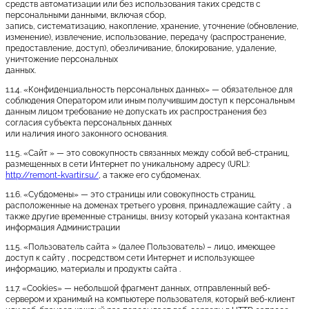
средств автоматизации или без использования таких средств с
персональными данными, включая сбор,
запись, систематизацию, накопление, хранение, уточнение (обновление,
изменение), извлечение, использование, передачу (распространение,
предоставление, доступ), обезличивание, блокирование, удаление,
уничтожение персональных
данных.
1.1.4. «Конфиденциальность персональных данных» — обязательное для
соблюдения Оператором или иным получившим доступ к персональным
данным лицом требование не допускать их распространения без
согласия субъекта персональных данных
или наличия иного законного основания.
1.1.5. «Сайт » — это совокупность связанных между собой веб-страниц,
размещенных в сети Интернет по уникальному адресу (URL):
http://remont-kvartir.su/
, а также его субдоменах.
1.1.6. «Субдомены» — это страницы или совокупность страниц,
расположенные на доменах третьего уровня, принадлежащие сайту , а
также другие временные страницы, внизу который указана контактная
информация Администрации
1.1.5. «Пользователь сайта » (далее Пользователь) – лицо, имеющее
доступ к сайту , посредством сети Интернет и использующее
информацию, материалы и продукты сайта .
1.1.7. «Cookies» — небольшой фрагмент данных, отправленный веб-
сервером и хранимый на компьютере пользователя, который веб-клиент