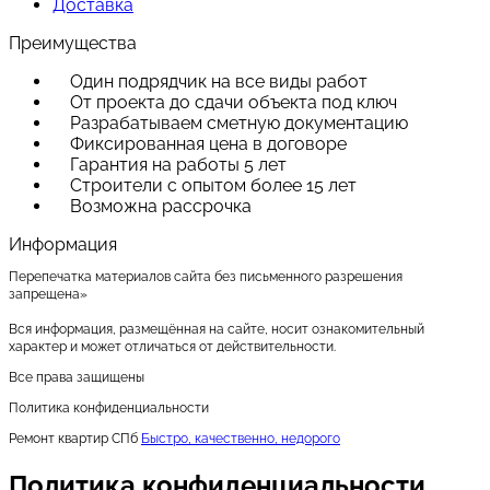
Доставка
Преимущества
Один подрядчик на все виды работ
От проекта до сдачи объекта под ключ
Разрабатываем сметную документацию
Фиксированная цена в договоре
Гарантия на работы 5 лет
Строители с опытом более 15 лет
Возможна рассрочка
Информация
Перепечатка материалов сайта без письменного разрешения
запрещена»
Вся информация, размещённая на сайте, носит ознакомительный
характер и может отличаться от действительности.
Все права защищены
Политика конфиденциальности
Ремонт квартир СПб
Быстро, качественно, недорого
Политика конфиденциальности