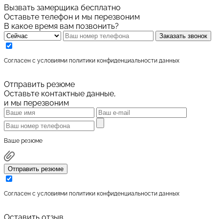
Вызвать замерщика бесплатно
Оставьте телефон и мы перезвоним
В какое время вам позвонить?
Заказать звонок
Cогласен с условиями
политики конфиденциальности данных
Отправить резюме
Оставьте контактные данные,
и мы перезвоним
Ваше резюме
Отправить резюме
Cогласен с условиями
политики конфиденциальности данных
Оставить отзыв