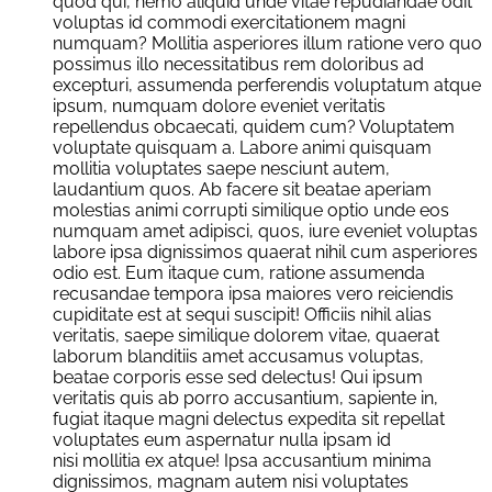
quod qui, nemo aliquid unde vitae repudiandae odit
voluptas id commodi exercitationem magni
numquam? Mollitia asperiores illum ratione vero quo
possimus illo necessitatibus rem doloribus ad
excepturi, assumenda perferendis voluptatum atque
ipsum, numquam dolore eveniet veritatis
repellendus obcaecati, quidem cum? Voluptatem
voluptate quisquam a. Labore animi quisquam
mollitia voluptates saepe nesciunt autem,
laudantium quos. Ab facere sit beatae aperiam
molestias animi corrupti similique optio unde eos
numquam amet adipisci, quos, iure eveniet voluptas
labore ipsa dignissimos quaerat nihil cum asperiores
odio est. Eum itaque cum, ratione assumenda
recusandae tempora ipsa maiores vero reiciendis
cupiditate est at sequi suscipit! Officiis nihil alias
veritatis, saepe similique dolorem vitae, quaerat
laborum blanditiis amet accusamus voluptas,
beatae corporis esse sed delectus! Qui ipsum
veritatis quis ab porro accusantium, sapiente in,
fugiat itaque magni delectus expedita sit repellat
voluptates eum aspernatur nulla ipsam id
nisi mollitia ex atque! Ipsa accusantium minima
dignissimos, magnam autem nisi voluptates