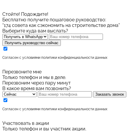
Стойте! Подождите!
Бесплатно получите пошаговое руководство:
“174 совета как сэкономить на строительстве дома”
Выберите куда вам выслать?
Получить руководство сейчас
Cогласен с условиями
политики конфиденциальности данных
Перезвоните мне
Только телефон и мы в деле.
Перезвоним через пару минут
В какое время вам позвонить?
Заказать звонок
Cогласен с условиями
политики конфиденциальности данных
Участвовать в акции
Только телефон и вы участник акции.