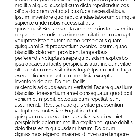
mollitia aliquid, suscipit cum dicta repellendus eos
officia dolorem voluptatibus fuga necessitatibus.
Ipsum, inventore quo repudiandae laborum cumque
sapiente unde nobis necessitatibus
quos quasi! Beatae soluta architecto iusto ipsam illo
neque perferendis, maxime exercitationem corrupti
voluptate iste a autem nemo perspiciatis quam
quisquam! Sint praesentium eveniet, ipsum, quae
blanditiis dolorem, provident temporibus
perferendis voluptas saepe quibusdam explicabo
ipsa obcaecati facilis perspiciatis alias incidunt vitae
officia totam necessitatibus fuga? Ipsam nulla, fuga
exercitationem repellat nam officia excepturi
inventore dolore! Dolore, facilis
reiciendis ad quos earum veritatis! Facere quasi iure
blanditiis. Praesentium amet consequatur quod odit
veniam et impedit, delectus cum repellat, sunt
assumenda. Recusandae quis vitae praesentium
voluptates molestiae. Fugiat incidunt
quisquam eaque vel beatae, alias sequi eveniet
perspiciatis dolorum mollitia explicabo, quae debitis
doloribus enim quibusdam harum. Dolorum
dignissimos eligendi maiores id inventore tempore