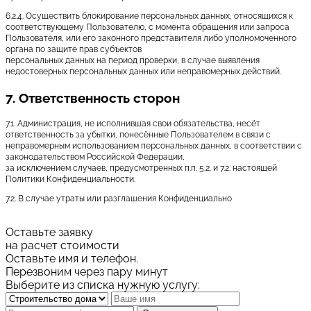
6.2.4. Осуществить блокирование персональных данных, относящихся к
соответствующему Пользователю, с момента обращения или запроса
Пользователя, или его законного представителя либо уполномоченного
органа по защите прав субъектов
персональных данных на период проверки, в случае выявления
недостоверных персональных данных или неправомерных действий.
7. Ответственность сторон
7.1. Администрация, не исполнившая свои обязательства, несёт
ответственность за убытки, понесённые Пользователем в связи с
неправомерным использованием персональных данных, в соответствии с
законодательством Российской Федерации,
за исключением случаев, предусмотренных п.п. 5.2. и 7.2. настоящей
Политики Конфиденциальности.
7.2. В случае утраты или разглашения Конфиденциально
Оставьте заявку
на расчет стоимости
Оставьте имя и телефон.
Перезвоним через пару минут
Выберите из списка нужную услугу: