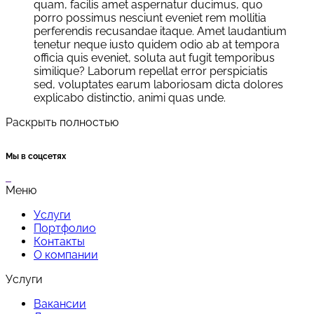
quam, facilis amet aspernatur ducimus, quo
porro possimus nesciunt eveniet rem mollitia
perferendis recusandae itaque. Amet laudantium
tenetur neque iusto quidem odio ab at tempora
officia quis eveniet, soluta aut fugit temporibus
similique? Laborum repellat error perspiciatis
sed, voluptates earum laboriosam dicta dolores
explicabo distinctio, animi quas unde.
Раскрыть полностью
Мы в соцсетях
Меню
Услуги
Портфолио
Контакты
О компании
Услуги
Вакансии