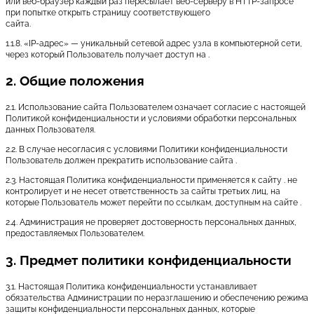
или веб-браузер каждый раз пересылает веб-серверу в HTTP-запросе
при попытке открыть страницу соответствующего
сайта.
1.1.8. «IP-адрес» — уникальный сетевой адрес узла в компьютерной сети,
через который Пользователь получает доступ на .
2. Общие положения
2.1. Использование сайта Пользователем означает согласие с настоящей
Политикой конфиденциальности и условиями обработки персональных
данных Пользователя.
2.2. В случае несогласия с условиями Политики конфиденциальности
Пользователь должен прекратить использование сайта .
2.3. Настоящая Политика конфиденциальности применяется к сайту . не
контролирует и не несет ответственность за сайты третьих лиц, на
которые Пользователь может перейти по ссылкам, доступным на сайте .
2.4. Администрация не проверяет достоверность персональных данных,
предоставляемых Пользователем.
3. Предмет политики конфиденциальности
3.1. Настоящая Политика конфиденциальности устанавливает
обязательства Администрации по неразглашению и обеспечению режима
защиты конфиденциальности персональных данных, которые