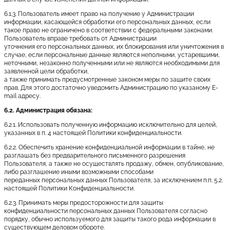
6.1.3. Пользователь имеет право на получение у Администрации
информации, касающейся обработки его персональных данных, если
такое право не ограничено в соответствии с федеральными законами.
Пользователь вправе требовать от Администрации
уточнения его персональных данных, их блокирования или уничтожения в
случае, если персональные данные являются неполными, устаревшими,
неточными, незаконно полученными или не являются необходимыми для
заявленной цели обработки,
а также принимать предусмотренные законом меры по защите своих
прав. Для этого достаточно уведомить Администрацию по указаному E-
mail адресу.
6.2. Администрация обязана:
6.2.1. Использовать полученную информацию исключительно для целей,
указанных в п. 4 настоящей Политики конфиденциальности.
6.2.2. Обеспечить хранение конфиденциальной информации в тайне, не
разглашать без предварительного письменного разрешения
Пользователя, а также не осуществлять продажу, обмен, опубликование,
либо разглашение иными возможными способами
переданных персональных данных Пользователя, за исключением п.п. 5.2.
настоящей Политики Конфиденциальности.
6.2.3. Принимать меры предосторожности для защиты
конфиденциальности персональных данных Пользователя согласно
порядку, обычно используемого для защиты такого рода информации в
существующем деловом обороте.