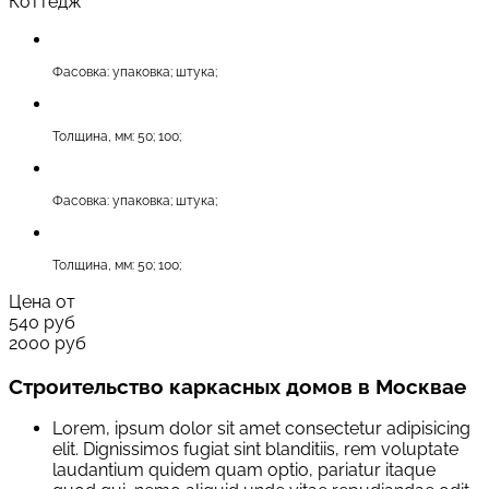
Коттедж
Фасовка: упаковка; штука;
Толщина, мм: 50; 100;
Фасовка: упаковка; штука;
Толщина, мм: 50; 100;
Цена от
540
руб
2000
руб
Строительство каркасных домов в Москвае
Lorem, ipsum dolor sit amet consectetur adipisicing
elit. Dignissimos fugiat sint blanditiis, rem voluptate
laudantium quidem quam optio, pariatur itaque