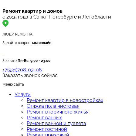
Ремонт квартир и домов
с 2015 года в Санкт-Петербурге и Ленобласти
ЛЮДИ РЕМОНТА
Задайте вопрос,
мы онлайн
Звоните
Пн-Вс:
9:00 - 23:00
+7(931)708-03-08
Заказать звонок сейчас
Меню сайта
Услуги
Ремонт квартир в новостройках
Стяжка пола чистовая
Ремонт вторичного жилья
Ремонт ванных
Ремонт ванной и туалета
Ремонт гостиной
Ремонт прихожей