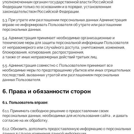
уполномоченным органам государственной власти Российской
Федерации только по основаниям и в порядке, установленным
законодательством Российской Федерации.
5.3. При утрате или разглашении персональных данных Администрация
вправе не информировать Пользователя об утрате или разглашении
персональных данных.
5.4. Администрация принимает необходимые организационные и
технические меры для защиты персональной информации Пользователя
от неправомерного или случайного доступа, уничтожения, изменения,
блокирования, копирования, распространения,
а также от иных неправомерных действий третьих лиц.
5.5. Администрация совместно с Пользователем принимает все
необходимые меры по предотвращению убытков или иных отрицательных
последствий, вызванных утратой или разглашением персональных
данных Пользователя.
6. Права и обязанности сторон
6.1. Пользователь вправе:
6.1.1. Принимать свободное решение о предоставлении своих
персональных данных, необходимых для использования сайта , и давать
согласие на их обработку.
6.1.2. Обновить, дополнить предоставленную информацию о персональных
данных в случае изменения данной информации.