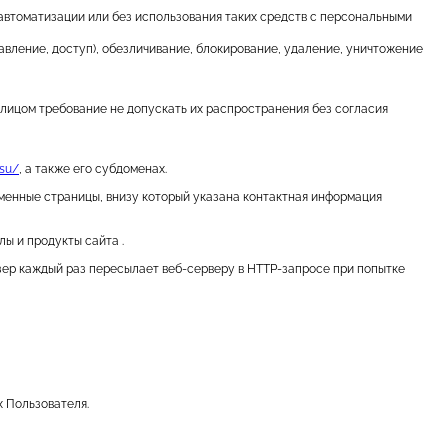
 автоматизации или без использования таких средств с персональными
авление, доступ), обезличивание, блокирование, удаление, уничтожение
лицом требование не допускать их распространения без согласия
.su/
, а также его субдоменах.
еменные страницы, внизу который указана контактная информация
лы и продукты сайта .
узер каждый раз пересылает веб-серверу в HTTP-запросе при попытке
 Пользователя.