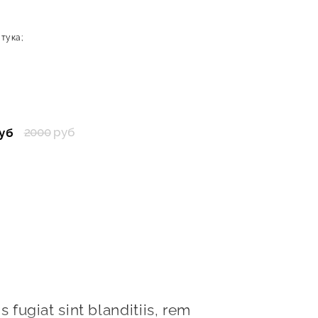
тука;
2000
руб
уб
 fugiat sint blanditiis, rem