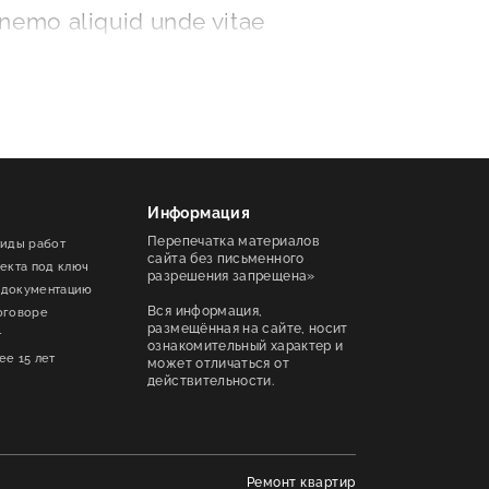
 nemo aliquid unde vitae
am? Mollitia asperiores
ad excepturi, assumenda
tis repellendus obcaecati,
uam mollitia voluptates
m molestias animi corrupti
Информация
 voluptas labore ipsa
Перепечатка материалов
виды работ
, ratione assumenda
сайта без письменного
ъекта под ключ
разрешения запрещена»
i suscipit! Officiis nihil
 документацию
Вся информация,
оговоре
ditiis amet accusamus
размещённая на сайте, носит
т
ознакомительный характер и
is ab porro accusantium,
ее 15 лет
может отличаться от
действительности.
ptates eum aspernatur nulla
m autem nisi voluptates
Ремонт квартир