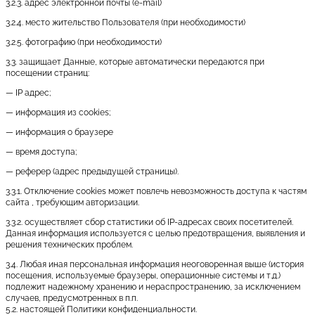
3.2.3. адрес электронной почты (e-mail)
3.2.4. место жительство Пользователя (при необходимости)
3.2.5. фотографию (при необходимости)
3.3. защищает Данные, которые автоматически передаются при
посещении страниц:
— IP адрес;
— информация из cookies;
— информация о браузере
— время доступа;
— реферер (адрес предыдущей страницы).
3.3.1. Отключение cookies может повлечь невозможность доступа к частям
сайта , требующим авторизации.
3.3.2. осуществляет сбор статистики об IP-адресах своих посетителей.
Данная информация используется с целью предотвращения, выявления и
решения технических проблем.
3.4. Любая иная персональная информация неоговоренная выше (история
посещения, используемые браузеры, операционные системы и т.д.)
подлежит надежному хранению и нераспространению, за исключением
случаев, предусмотренных в п.п.
5.2. настоящей Политики конфиденциальности.