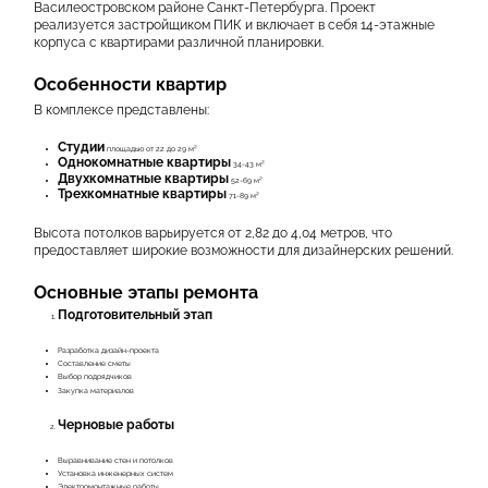
КОНТАКТЫ
Василеостровском районе Санкт-Петербурга. Проект
реализуется застройщиком ПИК и включает в себя 14-этажные
корпуса с квартирами различной планировки.
Особенности квартир
В комплексе представлены:
Студии
площадью от 22 до 29 м²
Однокомнатные квартиры
34-43 м²
Двухкомнатные квартиры
52-69 м²
Трехкомнатные квартиры
71-89 м²
Высота потолков варьируется от 2,82 до 4,04 метров, что
предоставляет широкие возможности для дизайнерских решений.
Основные этапы ремонта
Подготовительный этап
Разработка дизайн-проекта
Составление сметы
Выбор подрядчиков
Закупка материалов
Черновые работы
Выравнивание стен и потолков
Установка инженерных систем
Электромонтажные работы