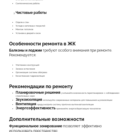
Сантехнические работы
Чистовые работы
Отделка стен
Укладка напольных покрытий
Монтаж потолков
Установка дверей и окон
Особенности ремонта в ЖК
Балконы и лоджии
требуют особого внимания при ремонте.
Рекомендуется:
Утепление конструкций
Замена остекления
Организация системы обогрева
Качественная гидроизоляция
Рекомендации по ремонту
Планировочные решения
: учитывайте возможность перепланировок с соблюдением
строительных норм
Звукоизоляция
: используйте современные материалы для повышения шумоизоляции
Вентиляция
: предусмотрите систему приточно-вытяжной вентиляции
Энергоэффективность
: применяйте энергосберегающие технологии
Дополнительные возможности
Функциональное зонирование
позволяет эффективно
использовать пространство: