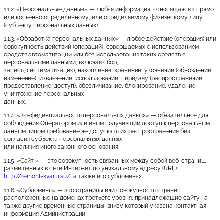
1.1.2. «Персональные данные» — любая информация, относящаяся к прямо
или косвенно определенному, или определяемому физическому лицу
(субъекту персональных данных).
1.1.3. «Обработка персональных данных» — любое действие (операция) или
совокупность действий (операций), совершаемых с использованием
средств автоматизации или без использования таких средств с
персональными данными, включая сбор,
запись, систематизацию, накопление, хранение, уточнение (обновление,
изменение), извлечение, использование, передачу (распространение,
предоставление, доступ), обезличивание, блокирование, удаление,
уничтожение персональных
данных.
1.1.4. «Конфиденциальность персональных данных» — обязательное для
соблюдения Оператором или иным получившим доступ к персональным
данным лицом требование не допускать их распространения без
согласия субъекта персональных данных
или наличия иного законного основания.
1.1.5. «Сайт » — это совокупность связанных между собой веб-страниц,
размещенных в сети Интернет по уникальному адресу (URL):
http://remont-kvartir.su/
, а также его субдоменах.
1.1.6. «Субдомены» — это страницы или совокупность страниц,
расположенные на доменах третьего уровня, принадлежащие сайту , а
также другие временные страницы, внизу который указана контактная
информация Администрации