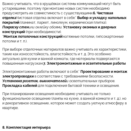
Важно учитывать, что в хрущёвках системы коммуникаций могут быть
устаревшими, поэтому при монтаже новых систем необходимо
предусмотреть их совместимость с существующими.
6. Чистовая
отделка
Чистовая отделка включает в себя:*
Выбор и укладку напольных
покрытий
(ламинат, паркет, линолеум, керамическая плитка).
Покраску стен
или оклейку обоями.
Установку оконных и дверных
конструкций
(при необходимости).
*
Монтаж потолочных конструкций
(натяжные потолки, гипсокартонные
потолки и т. п.).
При выборе отделочных материалов важно учитывать их характеристики,
такие как износостойкость, влагостойкость и т. д. Это особенно
актуально для кухни и ванной комнаты, где материалы подвергаются
повышенным нагрузкам.
7. Электромонтажные и осветительные работы
Электромонтажные работы включают в себя:*
Проектирование и монтаж
электропроводки
в соответствии с требованиями безопасности.
Установка розеток, выключателей
и осветительных приборов.
Прокладка кабелей
для подключения бытовой техники и освещения.
При планировании освещения необходимо учитывать не только
функциональное освещение (лампы на кухне, в ванной комнате и т. д.), но
и декоративное освещение, которое может создать уютную атмосферу в
квартире.
8. Комплектация интерьера