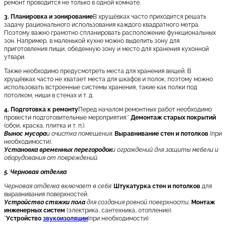
ремонт проводится не только в одной комнате.
3. Планировка и зонирование
В хрущёвках часто приходится решать
задачу рационального использования каждого квадратного метра.
Поэтому важно грамотно спланировать расположение функциональных
зон. Например, в маленькой кухне можно выделить зону для
приготовления пищи, обеденную зону и место для хранения кухонной
утвари.
Также необходимо предусмотреть места для хранения вещей. В
хрущёвках часто не хватает места для шкафов и полок, поэтому можно
использовать встроенные системы хранения, такие как полки под
потолком, ниши в стенах и т. д.
4. Подготовка к ремонту
Перед началом ремонтных работ необходимо
провести подготовительные мероприятия:*
Демонтаж старых покрытий
(обои, краска, плитка и т. п.).
Вынос мусора
и очистка помещения.
Выравнивание стен и потолков
(при
необходимости).
Установка временных перегородок
и ограждений для защиты мебели и
оборудования от повреждений.
5. Черновая отделка
Черновая отделка включает в себя:
Штукатурка стен и потолков
для
выравнивания поверхностей.
Устройство стяжки пола
для создания ровной поверхности.
Монтаж
инженерных систем
(электрика, сантехника, отопление).
*
Устройство
звукоизоляции
(при необходимости).