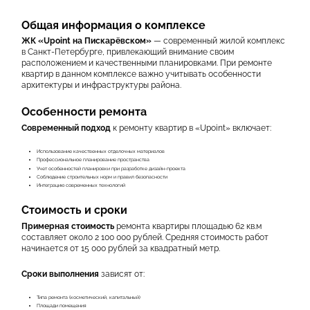
КОНТАКТЫ
Общая информация о комплексе
ЖК «Upoint на Пискарёвском»
— современный жилой комплекс
в Санкт-Петербурге, привлекающий внимание своим
расположением и качественными планировками. При ремонте
квартир в данном комплексе важно учитывать особенности
архитектуры и инфраструктуры района.
Особенности ремонта
Современный подход
к ремонту квартир в «Upoint» включает:
Использование качественных отделочных материалов
Профессиональное планирование пространства
Учет особенностей планировки при разработке дизайн-проекта
Соблюдение строительных норм и правил безопасности
Интеграцию современных технологий
Стоимость и сроки
Примерная стоимость
ремонта квартиры площадью 62 кв.м
составляет около 2 100 000 рублей. Средняя стоимость работ
начинается от 15 000 рублей за квадратный метр.
Сроки выполнения
зависят от:
Типа ремонта (косметический, капитальный)
Площади помещения