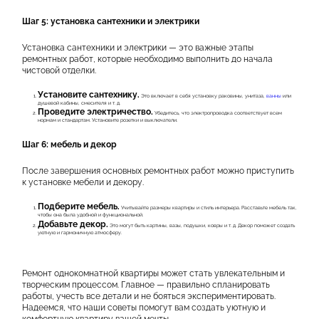
Шаг 5: установка сантехники и электрики
Установка сантехники и электрики — это важные этапы
ремонтных работ, которые необходимо выполнить до начала
чистовой отделки.
Установите сантехнику.
Это включает в себя установку раковины, унитаза,
ванны
или
душевой кабины, смесителя и т. д.
Проведите электричество.
Убедитесь, что электропроводка соответствует всем
нормам и стандартам. Установите розетки и выключатели.
Шаг 6: мебель и декор
После завершения основных ремонтных работ можно приступить
к установке мебели и декору.
Подберите мебель.
Учитывайте размеры квартиры и стиль интерьера. Расставьте мебель так,
чтобы она была удобной и функциональной.
Добавьте декор.
Это могут быть картины, вазы, подушки, ковры и т. д. Декор поможет создать
уютную и гармоничную атмосферу.
Ремонт однокомнатной квартиры может стать увлекательным и
творческим процессом. Главное — правильно спланировать
работы, учесть все детали и не бояться экспериментировать.
Надеемся, что наши советы помогут вам создать уютную и
комфортную квартиру вашей мечты.