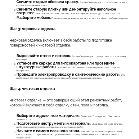
Снимите старые обои или краску.
Это необходимо для того, чтобы подготовить
стены к дальнейшей отделке.
Снимите старую плитку или демонтируйте напольное
покрытие.
Это также необходимо для подготовки поверхности к укладке новых материалов.
Разберите мебель.
Если вы планируете перестановку, то этот шаг будет особенно актуален.
Шаг 3: черновая отделка
Черновая отделка включает в себя работы по подготовке
поверхностей к чистовой отделке.
Выровняйте стены и потолок.
Это необходимо для создания ровного и красивого
интерьера.
Установите каркас для гипсокартона или проведите
штукатурные работы.
Это поможет выровнять стены и создать идеально гладкую
поверхность.
Проведите электропроводку и сантехнические работы.
Это
необходимо для обеспечения безопасности и удобства использования квартиры.
Шаг 4: чистовая отделка
Чистовая отделка — это завершающий этап ремонтных работ,
который включает в себя отделку стен, пола и потолка.
Выберите отделочные материалы.
Это может быть краска, обои, плитка,
ламинат и т. д.
Подготовьте инструменты и материалы.
Убедитесь, что у вас есть все
необходимые инструменты и материалы для выполнения работ.
Начните с самого сложного этапа.
Например, если вы не уверены в своих
силах, начните с покраски стен или укладки плитки на полу. Это поможет вам набраться опыта и
уверенности.