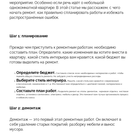
КОНТАКТЫ
мероприятие. Особенно если речь идёт о небольшой
однокомнатной квартире. В этой статье мы расскажем, с чего
начать ремонт, как правильно спланировать работы и избежать
распространённых ошибок.
Шаг 1: планирование
Прежде чем приступить к ремонтным работам, необходимо
составить план. Определите, какие изменения вы хотите внести в
квартиру, какой стиль интерьера вам нравится, какой бюджет вы
готовы выделить на ремонт.
Определите бюджет.
Составьте список всех необходимых материалов и работ, чтобы
оценить общую стоимость ремонта. Не забудьте учесть непредвиденные расходы.
Выберите стиль интерьера.
Решите, какой стиль вам нравится: современный,
классический, минимализм и т. д. Это поможет вам определиться с цветовой гаммой, материалами и
мебелью.
Составьте план работ.
Разделите ремонт на этапы: демонтаж, черновая отделка, чистовая
отделка, установка сантехники, электрика, мебель и декор. Это поможет вам лучше организовать процесс
и избежать хаоса.
Шаг 2: демонтаж
Демонтаж — это первый этап ремонтных работ. Он включает в
себя удаление старых покрытий, разборку мебели и вынос
мусора.